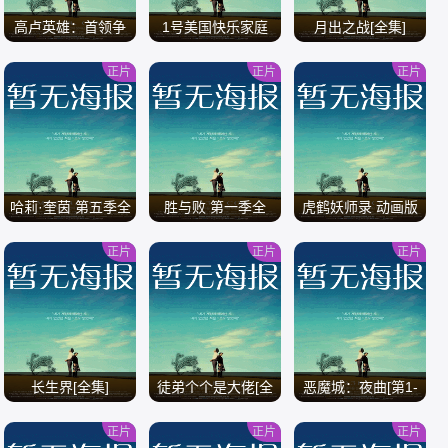
高卢英雄：首领争
1号美国快乐家庭
月出之战[全集]
夺战[全集]
[全集]
正片
正片
正片
/
/
/
哈莉·奎茵 第五季全
胜与败 第一季全
虎鹤妖师录 动画版
[全集]
正片
正片
正片
/
/
/
长生界[全集]
徒弟个个是大佬[全
恶魔城：夜曲[第1-
集]
2季全]
正片
正片
正片