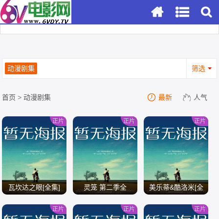
动漫剧集
筛选
首页
>
动漫剧集
最新
人气
正片
正片
正片
瓦坎达之眼[全集]
灵笼 第二季全
美乐蒂&酷洛米[全
集]
正片
正片
正片