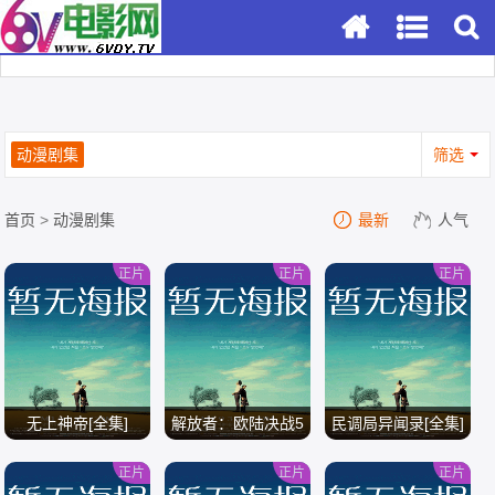
动漫剧集
筛选
首页
>
动漫剧集
最新
人气
正片
正片
正片
无上神帝[全集]
解放者：欧陆决战5
民调局异闻录[全集]
00天[全集]
正片
正片
正片