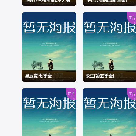
斗破苍穹特别篇2沙之澜
斗罗大陆动画版[全集]
歌[全集]
正片
/
/
星辰变 七季全
永生[第五季全]
正片
正片
/
/