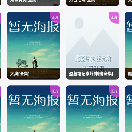
月色真美[全集]
万古仙穹[全集]
天
正片
正片
/
/
/
大奥[全集]
盗墓笔记秦岭神树[全集]
魔
正片
正片
/
/
/