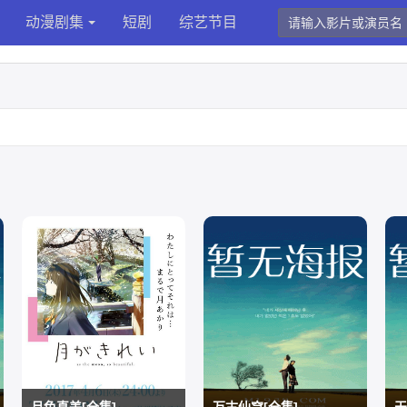
动漫剧集
短剧
综艺节目