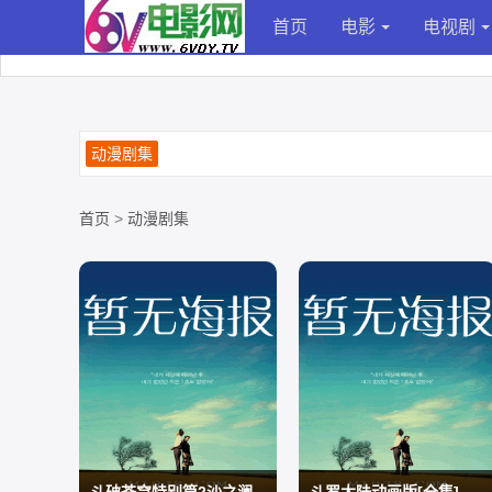
首页
电影
电视剧
动漫剧集
首页
>
动漫剧集