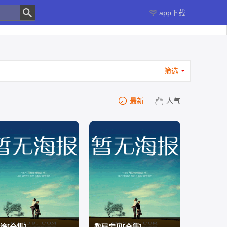
app下载
筛选
最新
人气