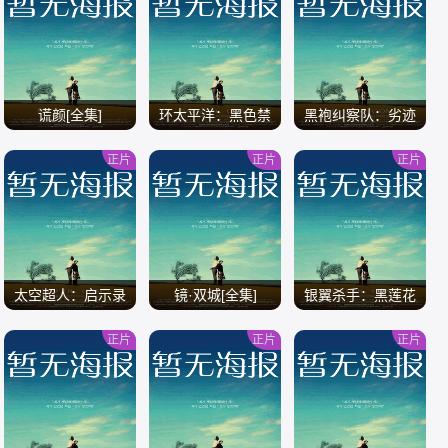
/
/
/
谎颜[全集]
环太平洋：黑色禁
黑袍纠察队：劣迹
区[全集]
[全集]
正片
正片
正片
/
/
/
太空超人：启示录
镜·双城[全集]
银翼杀手：黑莲花
[全集]
[全集]
正片
正片
正片
/
/
/