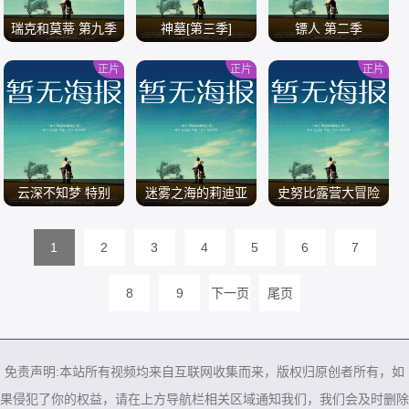
瑞克和莫蒂 第九季
神墓[第三季]
镖人 第二季
全
正片
正片
正片
/
/
/
云深不知梦 特别
迷雾之海的莉迪亚
史努比露营大冒险
篇：逐冥之役[全集]
第二季全
1
2
3
4
5
6
7
/
/
/
8
9
下一页
尾页
免责声明:本站所有视频均来自互联网收集而来，版权归原创者所有，如
果侵犯了你的权益，请在上方导航栏相关区域通知我们，我们会及时删除