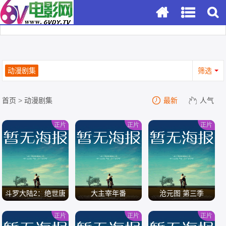
动漫剧集
筛选
首页
>
动漫剧集
最新
人气
正片
正片
正片
斗罗大陆2：绝世唐
大主宰年番
沧元图 第三季
门
正片
正片
正片