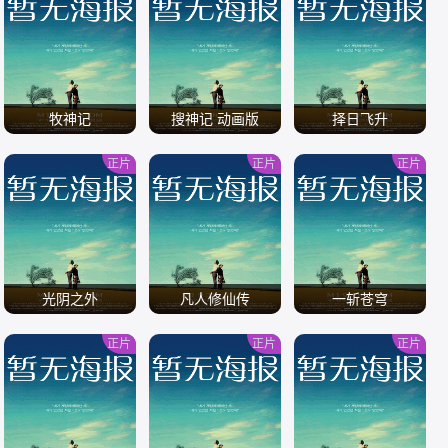
/
/
/
牧神记
搜神记 动画版
择日飞升
正片
正片
正片
/
/
/
光阴之外
凡人修仙传
一斩苍穹
正片
正片
正片
/
/
/