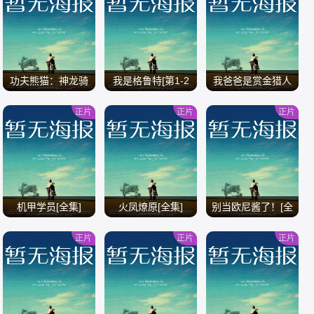
/
/
/
功夫熊猫：神龙骑
我是格鲁特[第1-2
我爸爸是赏金猎人
士[第1-3季全]
季全]
[全集]
正片
正片
正片
/
/
/
机甲学员[全集]
火凤燎原[全集]
别当欧尼酱了！[全
集]
正片
正片
正片
/
/
/