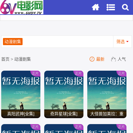
动漫剧集
筛选
首页
>
动漫剧集
最新
人气
正片
正片
正片
真阳武神[全集]
奇异星球[全集]
大怪兽加美拉：重
生[全集]
正片
正片
正片