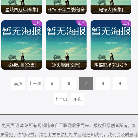
星域四万年[全集]
死神 千年血战篇[全
电锯人[全集]
集]
正片
正片
正片
/
/
/
龙族动画[全集]
冰火魔厨[全集]
阴谋职场[第1-2季
全]
首页
上一页
5
6
7
8
9
/
/
/
下一页
尾页
免责声明:本站所有视频均来自互联网收集而来，版权归原创者所有，如
果侵犯了你的权益，请在上方导航栏相关区域通知我们，我们会及时删除