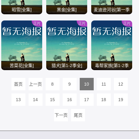
昭雪[全集]
黑金[全集]
麦迪逊河谷[第一季
全]
正片
正片
正片
/
/
/
苦菜花[全集]
猎犬[第1-2季全]
毒帮家族[第1-2季
全]
首页
上一页
8
9
10
11
12
/
/
/
13
14
15
16
17
18
19
下一页
尾页