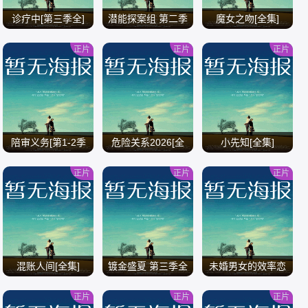
诊疗中[第三季全]
潜能探案组 第二季
魔女之吻[全集]
全
正片
正片
正片
/
/
/
陪审义务[第1-2季
危险关系2026[全
小先知[全集]
全]
集]
正片
正片
正片
/
/
/
混账人间[全集]
镀金盛夏 第三季全
未婚男女的效率恋
爱[全集]
正片
正片
正片