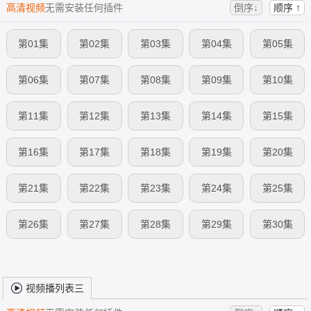
高清视频
无需安装任何插件
倒序↓
顺序 ↑
第01集
第02集
第03集
第04集
第05集
第06集
第07集
第08集
第09集
第10集
第11集
第12集
第13集
第14集
第15集
第16集
第17集
第18集
第19集
第20集
第21集
第22集
第23集
第24集
第25集
第26集
第27集
第28集
第29集
第30集
视频播列表三