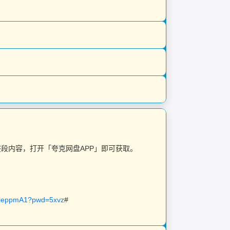
制整段内容，打开「夸克网盘APP」即可获取。
jieppmA1?pwd=5xvz
#