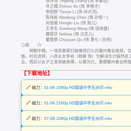
张渟渟 Tingting Zhang (饰 李春花)
许之糯 Zhinuo Xu (饰 李德才)
李田野 Tianye Li (饰 孙大河)
陈伟栋 Weidong Chen (饰 孙佰一)
刘恒甫 Hengfu Liu (饰 狗儿)
王学东 Xuedong Wang (饰 田本盛)
娜菲莎 Nafesa (饰 汪花儿)
瞿楚原 Chuyuan Qu (饰 萧七 / 吉祥)
◎简 介
明朝中期，一场贡墨案打破维持已久的徽州墨业格局，位
族。时光流转，八房幺女李祯（杨紫 饰）为解决生计毅然走
业，而后以女子之身突破束缚，以墨为刃，重塑徽州墨业辉
【下载地址】
磁力：
01-06.1080p.HD国语中字无水印.mkv
磁力：
01-06.2160p.HD国语中字无水印.mkv
磁力：
07-08.1080p.HD国语中字无水印.mkv