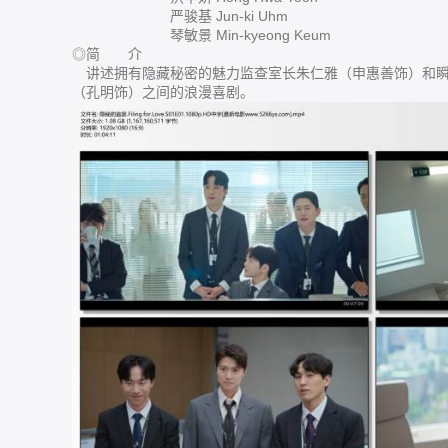
严骏基 Jun-ki Uhm
琴敏景 Min-kyeong Keum
◎简 介
讲述拥有隐藏秘密的魅力监查室长朱仁雅（申惠善饰）和瞬
（孔明饰）之间的浪漫喜剧。