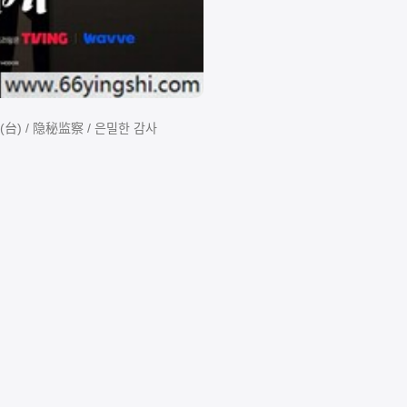
稽核中(台) / 隐秘监察 / 은밀한 감사