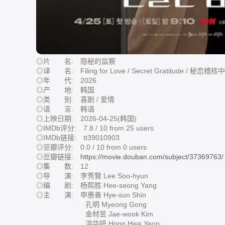
◎片 名: 隐秘的监察
◎译 名: Filing for Love / Secret Gratitude / 秘恋
◎年 代: 2026
◎产 地: 韩国
◎类 别: 喜剧 / 爱情
◎语 言: 韩语
◎上映日期: 2026-04-25(韩国)
◎IMDb评分: 7.8 / 10 from 25 users
◎IMDb链接: tt39010903
◎豆瓣评分: 0.0 / 10 from 0 users
◎豆瓣链接:
https://movie.douban.com/subject/37369763/
◎集 数: 12
◎导 演: 李秀賢 Lee Soo-hyun
◎编 剧: 杨熙胜 Hee-seong Yang
◎主 演: 申惠善 Hye-sun Shin
孔明 Myeong Gong
金材昱 Jae-wook Kim
洪华妍 Hong Hwa Yeon