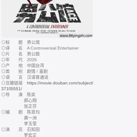
◎标 题 男公馆
◎译 名 A Controversial Entertainer
◎片 名 男公館
◎年 代 2026
◎产 地 中国台湾
◎类 别 剧情 / 喜剧
◎语 言 汉语普通话
◎豆瓣链接
https://movie.douban.com/subject/
37105551/
◎导 演 陈奕
郝心翔
张正芬
◎编 剧 陈昱均
龚一洲
李玉莹
◎演 员 石知田
罗宏正