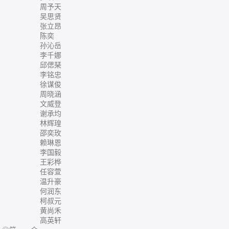
周予天
吴思贤
张立昂
陈奕
孙沁岳
李千娜
邱偲琹
李铭忠
徐谋俊
周晓涵
文威登
谢承均
林辉瑝
邵奕玫
赖琳恩
李国毅
王彩桦
任容萱
温升豪
何润东
柯叔元
黄尚禾
高英轩