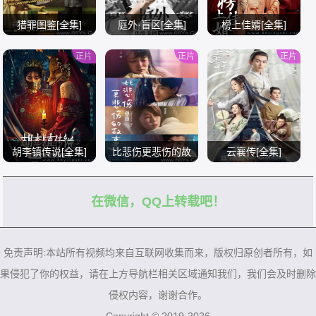
猎罪图鉴[全集]
庭外·盲区[全集]
榜上佳婿[全集]
正片
正片
正片
/
/
/
胡李镇传说[全集]
比悲伤更悲伤的故
云襄传[全集]
事[全集]
在微信，QQ上转载吧！
/
/
/
免责声明:本站所有视频均来自互联网收集而来，版权归原创者所有，如
果侵犯了你的权益，请在上方导航栏相关区域通知我们，我们会及时删除
侵权内容，谢谢合作。