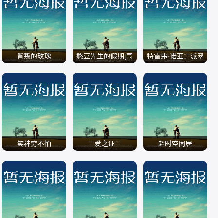
/
/
/
背叛的玫瑰
憨豆先生的假期[高
特雷弗·诺亚：派翠
清]
莎是我老妈
/
/
/
笑神穷不怕
爱之证
超时空同居
/
/
/