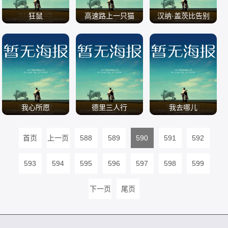
狂鼠
高速路上一只猫
汉纳·盖茨比告别
秀：娜娜
/
/
/
我心所愿
德里三人行
我去哪儿
首页
上一页
588
589
590
591
592
/
/
/
593
594
595
596
597
598
599
下一页
尾页