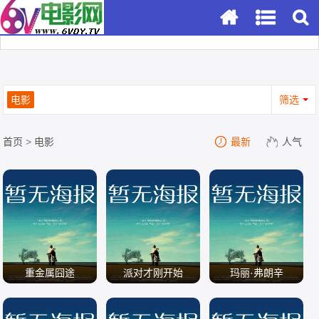
电影
筛选
首页
>
电影
最新
人气
重金属囧途
派对才刚开始
玛丽·弗朗辛