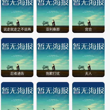
/
/
/
说走就走之不说再
亚利桑那
宫合
见
/
/
/
忍者通告
抱歉打扰
夫人
/
/
/