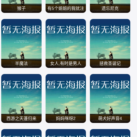
猴子
有5个姐姐的我就注
遗忘尼克
定要单身了啊
/
/
/
半魔法
女人,有时是男人
拯救圣诞记
/
/
/
西游之天蓬归来
妈妈咪呀2
萌犬好声音4