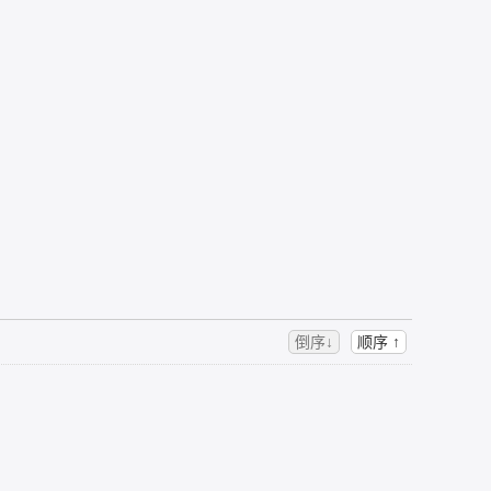
倒序↓
顺序 ↑