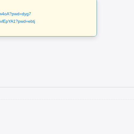
zw4oA?pwd=dyg7
RvlEpYA1?pwd=ebtj
。