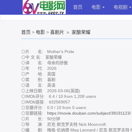
首页
电影
电视剧
首页
>
电影
>
喜剧片
»
家酿荣耀
◎片 名: Mother's Pride
◎中 文 名: 家酿荣耀
◎译 名: 母亲的骄傲
◎年 代: 2026
◎产 地: 英国
◎类 别: 喜剧
◎语 言: 英语
◎上映日期: 2026-03-06(英国)
◎IMDb评分: 6.4 / 10 from 1,208 users
◎IMDb链接: tt32569057
◎豆瓣评分: 0.0 / 10 from 0 users
◎豆瓣链接:
https://movie.douban.com/subject/38191123/
◎片 长: 90分钟
◎导 演: 尼克·默克罗夫特 Nick Moorcroft
◎编 剧: 梅格·伦纳德 Meg Leonard / 尼克·默克罗夫特 Nick