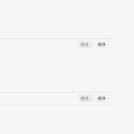
倒序↓
顺序 ↑
倒序↓
顺序 ↑