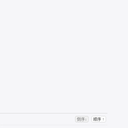
倒序↓
顺序 ↑