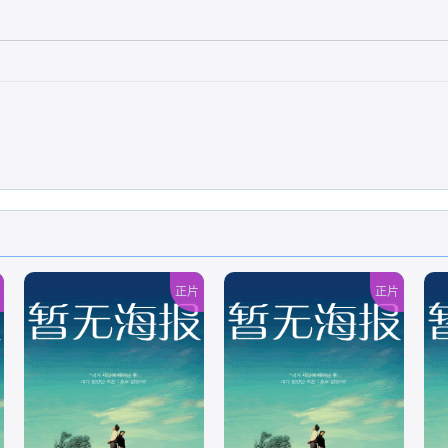
正片
正片