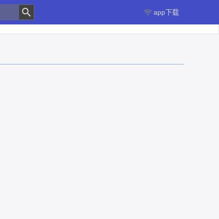
app下载