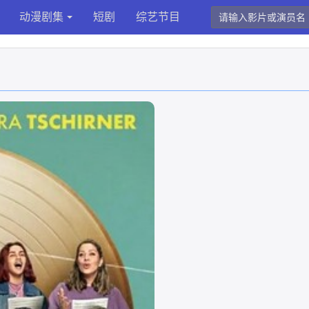
动漫剧集
短剧
综艺节目