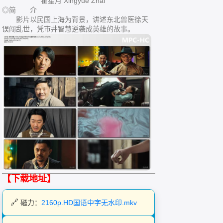
翟星月 Xingyue Zhai
◎简 介
影片以民国上海为背景，讲述东北兽医徐天
误闯乱世，凭市井智慧逆袭成英雄的故事。
【下载地址】
磁力：
2160p.HD国语中字无水印.mkv