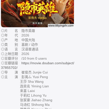
◎片 名 隐市英雄
◎年 代 2026
◎产 地 中国大陆
◎类 别 喜剧 / 动作
◎语 言 汉语普通话
◎上映日期 2026
◎豆瓣评分 /10 from 0 users
◎豆瓣链接
https://movie.douban.com/subject/
37855702/
◎导 演 崔俊杰 Junjie Cui
◎主 演 彭禺厶 Yusi Peng
王莎 Sha Wang
连奕名 Yiming Lian
来喜 Laixi
于莉红 Lihong Yu
张家豪 Jiahao Zhang
马诗红 Shihong Ma