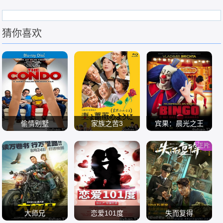
猜你喜欢
偷情别墅
家族之苦3
宾果：晨光之王
正片
/
/
/
大师兄
恋爱101度
失而复得