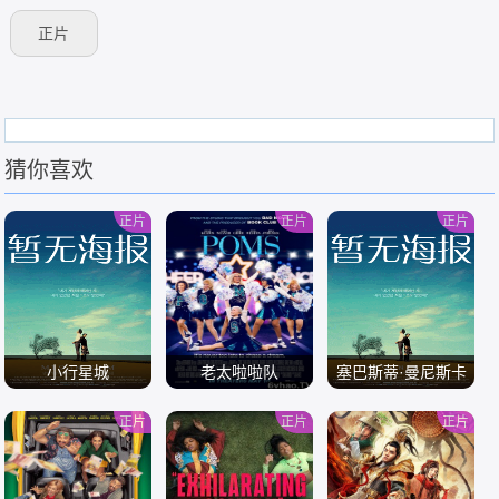
正片
猜你喜欢
正片
正片
正片
小行星城
老太啦啦队
塞巴斯蒂·曼尼斯卡
科：是我的问题
正片
正片
正片
吗？
/
/
/