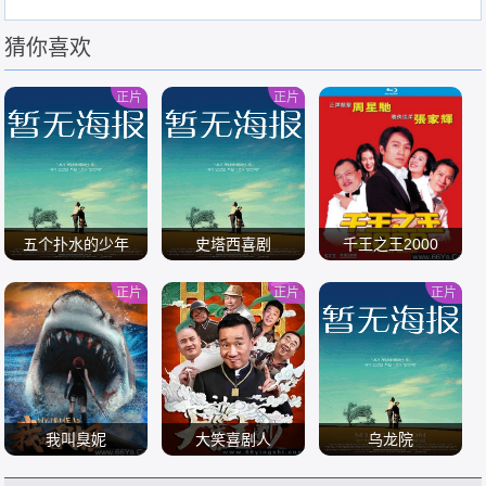
猜你喜欢
正片
正片
五个扑水的少年
史塔西喜剧
千王之王2000
正片
正片
正片
/
/
/
我叫臭妮
大笑喜剧人
乌龙院