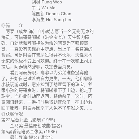
胡枫 Fung Woo
午马 Wu Ma
陈国新 Dennis Chan
李海生 Hoi Sang Lee
◎简 介
阿泰（成龙 饰）自小就志愿当一名无拘无束的
海员，可惜哥哥嘟嘟（洪金宝 饰）天生智力障
碍，自幼就和嘟嘟相依为命的阿泰为了照顾哥
哥，一直没有实现心中梦想，当上了一名普通的
警察。可是阿泰在警局过得并不快乐，天性无拘
无束的他极不受上司欢迎。终于在一次和上司顶
撞后，阿泰愤然辞职，决定去当海员。
看到阿泰辞职，嘟嘟以为弟弟准备抛弃他
了，开始自己试着去自力更生。一天，他和邻家
小孩玩游戏时，意外捡到了劫匪留下的珠宝。邻
家小孩的哥哥贪财，将嘟嘟推下了山边，抢走了
珠宝，岂料此时劫匪返回，将他杀了。这时，阿
泰闻讯赶来，一番打斗后将劫匪杀了，在山边救
回了嘟嘟。阿泰亦因杀了人免不了牢狱之灾……
◎获奖情况
第22届台北金马影展 (1985)
金马奖 最佳原创歌曲(提名)
第5届香港电影金像奖 (1986)
最佳导演(提名) 洪金宝