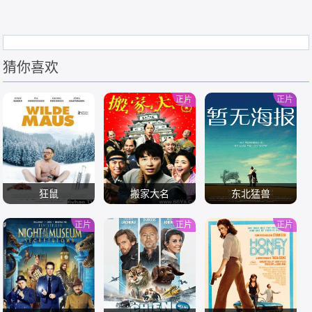
猜你喜欢
正片
正片
狂鼠
搬家大名
东北猛兽
正片
正片
正片
/
/
/