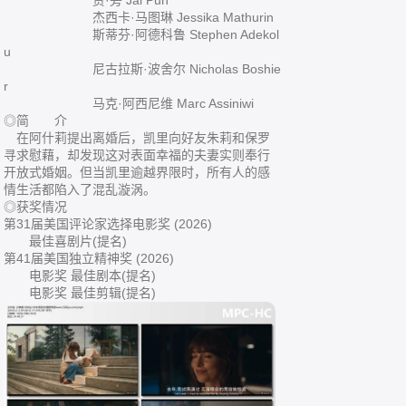
贾·旁 Jai Pun
杰西卡·马图琳 Jessika Mathurin
斯蒂芬·阿德科鲁 Stephen Adekol
u
尼古拉斯·波舍尔 Nicholas Boshie
r
马克·阿西尼维 Marc Assiniwi
◎简 介
在阿什莉提出离婚后，凯里向好友朱莉和保罗
寻求慰藉，却发现这对表面幸福的夫妻实则奉行
开放式婚姻。但当凯里逾越界限时，所有人的感
情生活都陷入了混乱漩涡。
◎获奖情况
第31届美国评论家选择电影奖 (2026)
最佳喜剧片(提名)
第41届美国独立精神奖 (2026)
电影奖 最佳剧本(提名)
电影奖 最佳剪辑(提名)