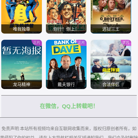
唯我独尊
你行！你上！
逃狱三王
正片
正片
正片
/
/
/
龙马精神
戴夫银行
合法伴侣
在微信，QQ上转载吧！
/
/
/
免责声明:本站所有视频均来自互联网收集而来，版权归原创者所有，如
果侵犯了你的权益，请在上方导航栏相关区域通知我们，我们会及时删除