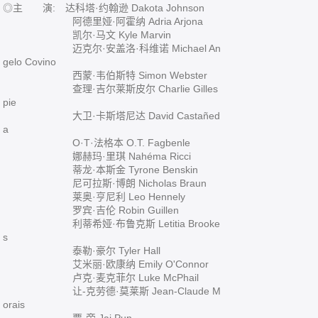
◎主 演: 达科塔·约翰逊 Dakota Johnson
阿德里娅·阿霍纳 Adria Arjona
凯尔·马文 Kyle Marvin
迈克尔·安盖洛·科维诺 Michael An
gelo Covino
西蒙·韦伯斯特 Simon Webster
查理·吉尔莱斯皮尔 Charlie Gilles
pie
大卫·卡斯塔尼达 David Castañed
a
O·T·法格本 O.T. Fagbenle
娜赫玛·里琪 Nahéma Ricci
蒂龙·本斯金 Tyrone Benskin
尼可拉斯·博朗 Nicholas Braun
莱奥·亨尼利 Leo Hennely
罗宾·吉伦 Robin Guillen
利蒂希娅·布鲁克斯 Letitia Brooke
s
泰勒·豪尔 Tyler Hall
艾米丽·欧康纳 Emily O'Connor
卢克·麦克菲尔 Luke McPhail
让-克劳德·莫莱斯 Jean-Claude M
orais