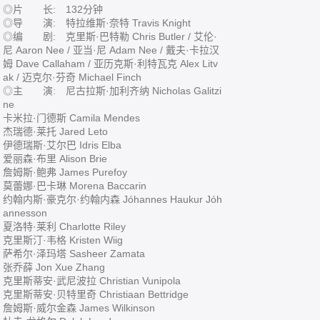
◎片 长: 132分钟
◎导 演: 特拉维斯·奈特 Travis Knight
◎编 剧: 克里斯·巴特勒 Chris Butler / 艾伦·
尼 Aaron Nee / 亚当·尼 Adam Nee / 戴夫·卡拉汉
姆 Dave Callaham / 亚历克斯·利特瓦克 Alex Litv
ak / 迈克尔·芬奇 Michael Finch
◎主 演: 尼古拉斯·加利齐纳 Nicholas Galitzi
ne
卡米拉·门德斯 Camila Mendes
杰瑞德·莱托 Jared Leto
伊德瑞斯·艾尔巴 Idris Elba
爱丽森·布里 Alison Brie
詹姆斯·鲍弗 James Purefoy
莫蕾娜·巴卡琳 Morena Baccarin
约翰内斯·豪克尔·约翰内森 Jóhannes Haukur Jóh
annesson
夏洛特·莱利 Charlotte Riley
克里斯汀·韦格 Kristen Wiig
萨希尔·泽玛塔 Sasheer Zamata
张乔薛 Jon Xue Zhang
克里斯蒂安·武尼波拉 Christian Vunipola
克里斯蒂安·贝特里奇 Christiaan Bettridge
詹姆斯·威尔金森 James Wilkinson