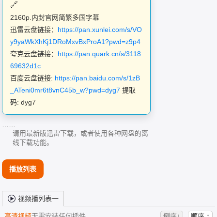
2160p.内封官网简繁多国字幕
迅雷云盘链接：
https://pan.xunlei.com/s/VO
y9yaWkXhKj1DRoMxvBxProA1?pwd=z9p4
夸克云盘链接：
https://pan.quark.cn/s/3118
69632d1c
百度云盘链接:
https://pan.baidu.com/s/1zB
_ATeni0mr6t8vnC45b_w?pwd=dyg7
提取
码: dyg7
……
请用最新版迅雷下载，或者使用各种网盘的离
线下载功能。
播放列表
视频播列表一
高清视频
无需安装任何插件
倒序↓
顺序 ↑