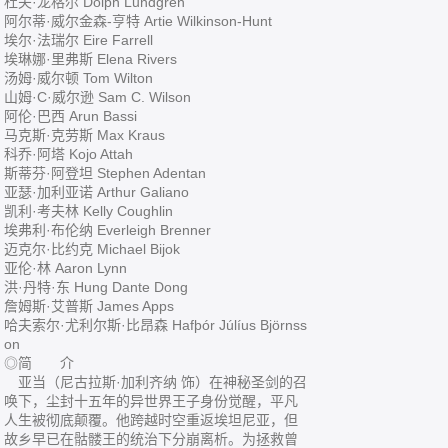
杜夫·龙格尔 Dolph Lundgren
阿尔蒂·威尔金森-亨特 Artie Wilkinson-Hunt
埃尔·法瑞尔 Eire Farrell
埃琳娜·里弗斯 Elena Rivers
汤姆·威尔顿 Tom Wilton
山姆·C·威尔逊 Sam C. Wilson
阿伦·巴西 Arun Bassi
马克斯·克劳斯 Max Kraus
科乔·阿塔 Kojo Attah
斯蒂芬·阿登坦 Stephen Adentan
亚瑟·加利亚诺 Arthur Galiano
凯利·考夫林 Kelly Coughlin
埃弗利·布伦纳 Everleigh Brenner
迈克尔·比约克 Michael Bijok
亚伦·林 Aaron Lynn
洪·丹特·东 Hung Dante Dong
詹姆斯·艾普斯 James Apps
哈夫索尔·尤利尔斯·比昂森 Hafþór Júlíus Björnss
on
◎简 介
亚当（尼古拉斯·加利齐纳 饰）在神秘圣剑的召
唤下，尘封十五年的异世界王子身份觉醒，平凡
人生被彻底颠覆。他跨越时空重返埃坦尼亚，但
故乡早已在骷髅王的统治下分崩离析。为拯救曾