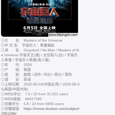
◎片 名: Masters of the Universe
◎中 文 名: 宇宙巨人：希曼崛起
◎译 名: Grayskull / He-Man / Masters of th
e Universe 宇宙天王(港) / 太空超人(台) / 宇宙巨
人希曼 / 宇宙巨人希曼(真人版)
◎年 代: 2026
◎产 地: 美国
◎类 别: 剧情 / 动作 / 科幻 / 奇幻 / 冒险
◎语 言: 英语
◎上映日期: 2026-06-03(中国台湾) / 2026-06-0
5(美国/中国大陆)
◎IMDb评分: 7.0 / 10 from 31,501 users
◎IMDb链接: tt0427340
◎豆瓣评分: 5.8 / 10 from 9456 users
◎豆瓣链接:
https://movie.douban.com/subject/
1951286/