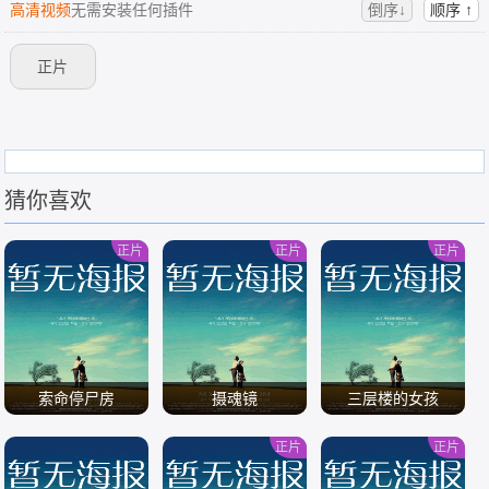
高清视频
无需安装任何插件
倒序↓
顺序 ↑
正片
猜你喜欢
正片
正片
正片
索命停尸房
摄魂镜
三层楼的女孩
正片
正片