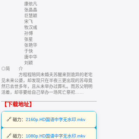
康依凡
张晶晶
巨慧颖
宋飞
牧汉彧
孙博
张星
张艳华
于快
唐中华
刘颖
◎简 介
方程程陪同未婚夫苏醒来到诡异的老宅
见未来公婆，却发现只在半夜三更出现的苏母竟
然已去世多年，且从未举办过葬礼。而苏父明明
活着，却非要给自己举办一场死亡祭祀……
【下载地址】
磁力：
2160p.HD国语中字无水印.mkv
磁力：
1080p.HD国语中字无水印.mkv