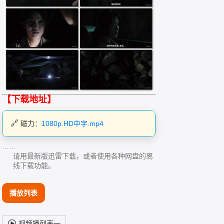
【下载地址】
磁力：
1080p.HD中字.mp4
……
请用最新版迅雷下载，或者使用各种网盘的离
线下载功能。
播放列表
视频播列表一