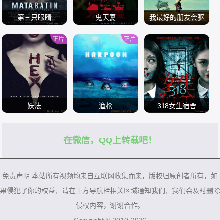
第三只眼睛
鬼天厦
我最好的朋友会驱
魔
正片
正片
/
/
/
妖法
渔枪
318女生宿舍
在微信，QQ上转载吧！
/
/
/
免责声明:本站所有视频均来自互联网收集而来，版权归原创者所有，如
果侵犯了你的权益，请在上方导航栏相关区域通知我们，我们会及时删除
侵权内容，谢谢合作。
Copyright © 2019-2026