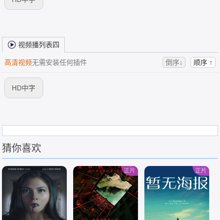
视频播列表四
高清视频
无需安装任何插件
倒序↓
顺序 ↑
HD中字
猜你喜欢
正片
正片