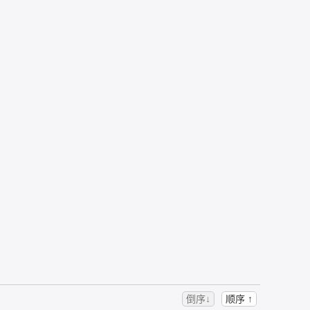
倒序↓
顺序 ↑