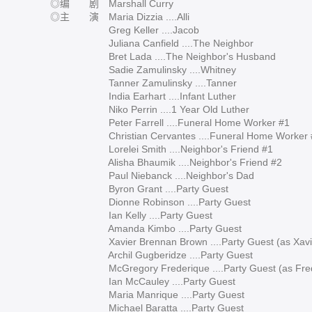
◎编 剧 Marshall Curry
◎主 演 Maria Dizzia ....Alli
Greg Keller ....Jacob
Juliana Canfield ....The Neighbor
Bret Lada ....The Neighbor's Husband
Sadie Zamulinsky ....Whitney
Tanner Zamulinsky ....Tanner
India Earhart ....Infant Luther
Niko Perrin ....1 Year Old Luther
Peter Farrell ....Funeral Home Worker #1
Christian Cervantes ....Funeral Home Worker 
Lorelei Smith ....Neighbor's Friend #1
Alisha Bhaumik ....Neighbor's Friend #2
Paul Niebanck ....Neighbor's Dad
Byron Grant ....Party Guest
Dionne Robinson ....Party Guest
Ian Kelly ....Party Guest
Amanda Kimbo ....Party Guest
Xavier Brennan Brown ....Party Guest (as Xavie
Archil Gugberidze ....Party Guest
McGregory Frederique ....Party Guest (as Frede
Ian McCauley ....Party Guest
Maria Manrique ....Party Guest
Michael Baratta ....Party Guest