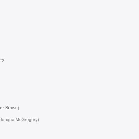
#2
r Brown)
rique McGregory)