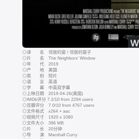
◎译 名 邻居的窗 / 邻居的窗子
◎片 名 The Neighbors' Window
◎年 代 2019
◎产 地 美国
◎类 别 短片
◎语 言 英语
◎字 幕 中英双字幕
◎上映日期 2019-04-26(美国)
◎IMDb评分 7.2/10 from 2294 users
◎豆瓣评分 7.0/10 from 4767 users
◎文件格式 x264 + aac
◎视频尺寸 1920 x 1080
◎文件大小 396 MB
◎片 长 20分钟
◎导 演 Marshall Curry