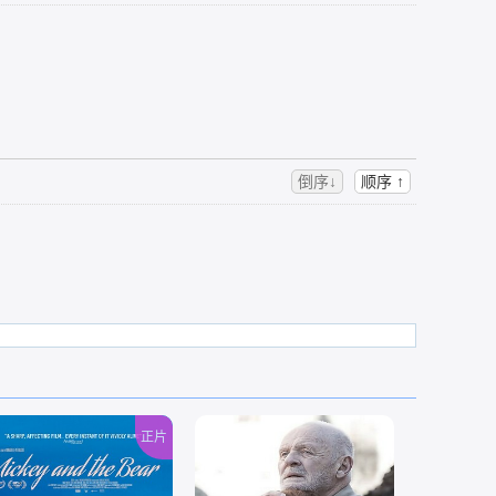
倒序↓
顺序 ↑
正片