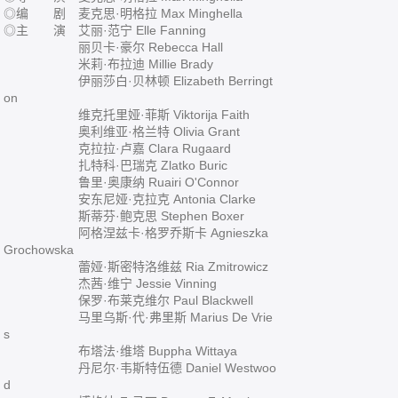
◎编 剧 麦克思·明格拉 Max Minghella
◎主 演 艾丽·范宁 Elle Fanning
丽贝卡·豪尔 Rebecca Hall
米莉·布拉迪 Millie Brady
伊丽莎白·贝林顿 Elizabeth Berringt
on
维克托里娅·菲斯 Viktorija Faith
奥利维亚·格兰特 Olivia Grant
克拉拉·卢嘉 Clara Rugaard
扎特科·巴瑞克 Zlatko Buric
鲁里·奥康纳 Ruairi O'Connor
安东尼娅·克拉克 Antonia Clarke
斯蒂芬·鲍克思 Stephen Boxer
阿格涅兹卡·格罗乔斯卡 Agnieszka
Grochowska
蕾娅·斯密特洛维兹 Ria Zmitrowicz
杰茜·维宁 Jessie Vinning
保罗·布莱克维尔 Paul Blackwell
马里乌斯·代·弗里斯 Marius De Vrie
s
布塔法·维塔 Buppha Wittaya
丹尼尔·韦斯特伍德 Daniel Westwoo
d