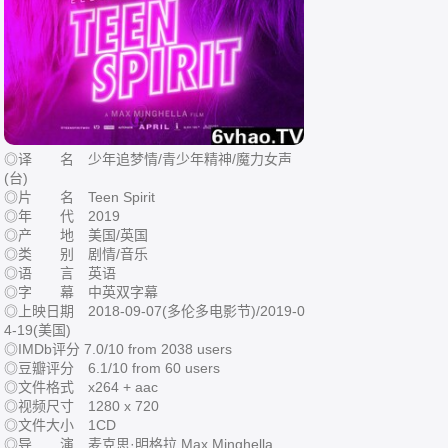
◎译 名 少年追梦情/青少年精神/魔力女声
(台)
◎片 名 Teen Spirit
◎年 代 2019
◎产 地 美国/英国
◎类 别 剧情/音乐
◎语 言 英语
◎字 幕 中英双字幕
◎上映日期 2018-09-07(多伦多电影节)/2019-0
4-19(美国)
◎IMDb评分 7.0/10 from 2038 users
◎豆瓣评分 6.1/10 from 60 users
◎文件格式 x264 + aac
◎视频尺寸 1280 x 720
◎文件大小 1CD
◎导 演 麦克思·明格拉 Max Minghella