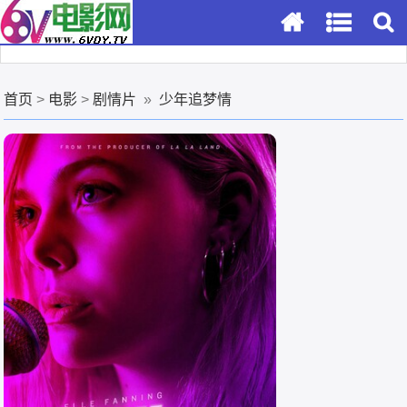
首页
>
电影
>
剧情片
»
少年追梦情