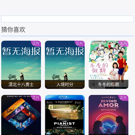
猜你喜欢
正片
正片
正片
漠北十八勇士
入境时分
冬冬的假期
正片
正片
/
/
/