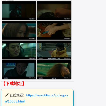
【下载地址】
在线观看：
https://www.66s.cc/juqingpia
n/10055.html