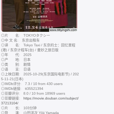
◎片 名: TOKYOタクシー
◎中 文 名: 东京出租车
◎译 名: Tokyo Taxi / 东京的士：回忆里程
(港) / 东京计程车(台) / 曼妙之旅日版
◎年 代: 2025
◎产 地: 日本
◎类 别: 剧情
◎语 言: 日语
◎上映日期: 2025-10-29(东京国际电影节) / 202
5-11-21(日本)
◎IMDb评分: 7.3 / 10 from 430 users
◎IMDb链接: tt35521394
◎豆瓣评分: 8.0 / 10 from 18969 users
◎豆瓣链接:
https://movie.douban.com/subject/
37213104/
◎片 长: 103分钟
◎导 演: 山田洋次 Yôji Yamada