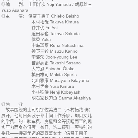
◎编 剧: 山田洋次 Yôji Yamada / 朝原雄三
Yûzô Asahara
◎主 演: 倍赏千惠子 Chieko Baishô
木村拓哉 Takuya Kimura
苍井优 Yu Aoi
迫田孝也 Takaya Sakoda
优香 Yuka
中岛瑠菜 Runa Nakashima
神野三铃 Misuzu Kanno
李濬荣 Joon-young Lee
笹野高史 Takashi Sasano
大竹忍 Shinobu Ôtake
槙田雄司 Makita Sports
北山雅康 Masayasu Kitayama
木村优来 Yura Kimura
小林稔侍 Nenji Kobayashi
明石家秋刀鱼 Sanma Akashiya
◎简 介
故事围绕的士司机宇佐美浩二（木村拓哉 饰）
展开，他每日奔波于都市间工作养家，却因女儿
的学费、的士验车费、房屋租金等接踵而至的现
实压力而身心俱疲。某日，浩二接到一项特别的
委托——接载年迈的高野堇女士（倍赏千惠子