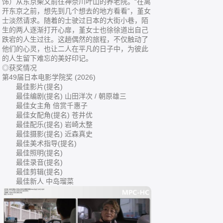
饰）从东京柴又前往神奈川叶山的养老院。“在离
开东京之前，想先到几个想去的地方看看”，堇女
士淡然请求。随着的士驶过日本的大街小巷，陌
生的两人逐渐打开心扉，堇女士也徐徐道出自己
跌宕的人生过往。这趟偶然的旅程，不仅触动了
他们的心灵，也让二人在平凡的日子中，为彼此
的人生留下难忘的美好印记。
◎获奖情况
第49届日本电影学院奖 (2026)
最佳影片(提名)
最佳编剧(提名) 山田洋次 / 朝原雄三
最佳女主角 倍赏千惠子
最佳女配角(提名) 苍井优
最佳配乐(提名) 岩崎太整
最佳摄影(提名) 近森真史
最佳美术指导(提名)
最佳照明(提名)
最佳录音(提名)
最佳剪辑(提名)
最佳新人 中岛瑠菜