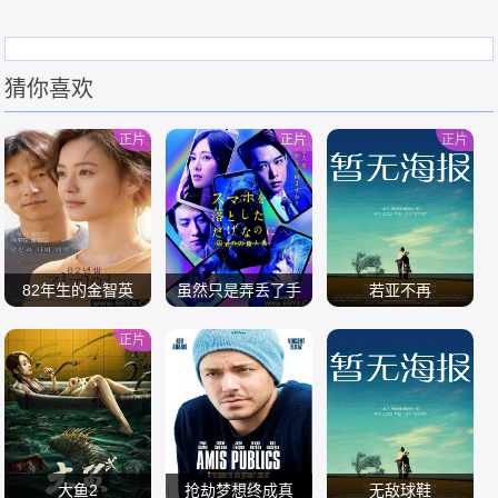
猜你喜欢
正片
正片
正片
82年生的金智英
虽然只是弄丢了手
若亚不再
机2
正片
/
/
/
大鱼2
抢劫梦想终成真
无敌球鞋