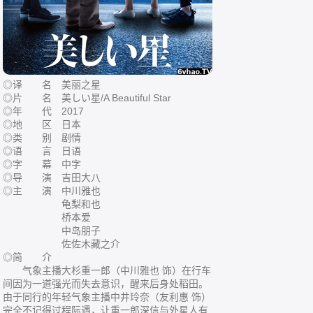
◎译 名 美丽之星
◎片 名 美しい星/A Beautiful Star
◎年 代 2017
◎地 区 日本
◎类 别 剧情
◎语 言 日语
◎字 幕 中字
◎导 演 吉田大八
◎主 演 中川雅也
龟梨和也
桥本爱
中岛朋子
佐佐木藏之介
◎简 介
气象主播大杉重一郎（中川雅也 饰）在行车
间因为一道强光而失去意识，醒来后身处稻田。
由于同行的年轻气象主播中井玲奈（友利惠 饰）
完全不记得过程际遇，让重一郎深信与外星人有