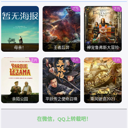
正片
正片
母亲！
王者后羿
神宠鲁弗斯大冒险
正片
正片
正片
/
/
/
亲陌公园
平妖传之使命召唤
乘风破浪2021
在微信，QQ上转载吧！
/
/
/