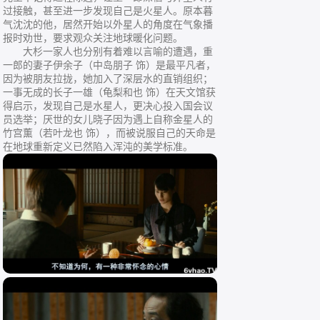
过接触，甚至进一步发现自己是火星人。原本暮
气沈沈的他，居然开始以外星人的角度在气象播
报时劝世，要求观众关注地球暖化问题。
大杉一家人也分别有着难以言喻的遭遇，重
一郎的妻子伊余子（中岛朋子 饰）是最平凡者，
因为被朋友拉拢，她加入了深层水的直销组织；
一事无成的长子一雄（龟梨和也 饰）在天文馆获
得启示，发现自己是水星人，更决心投入国会议
员选举；厌世的女儿晓子因为遇上自称金星人的
竹宫薫（若叶龙也 饰），而被说服自己的天命是
在地球重新定义已然陷入浑沌的美学标准。