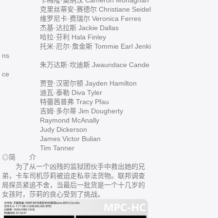
卡梅隆·莫纳汉 Cameron Monaghan
克里丝蒂安·赛德尔 Christiane Seidel
维罗尼卡·费瑞尔 Veronica Ferres
杰基·达拉斯 Jackie Dallas
哈拉·芬利 Hala Finley
托米·厄尔·詹金斯 Tommie Earl Jenki
ns
朱万达斯·坎迪斯 Jwaundace Cande
ce
贾登·汉密尔顿 Jayden Hamilton
迪瓦·泰勒 Diva Tyler
特蕾茜普弗 Tracy Pfau
吉姆·多尔蒂 Jim Dougherty
Raymond McAnally
Judy Dickerson
James Victor Bulian
Tim Tanner
◎简 介
为了从一个凶残的监狱团伙手中救出她的兄
弟，卡车司机莎莉被迫走私非法货物。联邦调查
局探员紧追不舍，当最后一批货是一个十几岁的
女孩时，莎莉的良心受到了挑战。