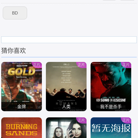
BD
猜你喜欢
正片
正片
正片
金牌
人类
我不是杀手
正片
正片
/
/
/