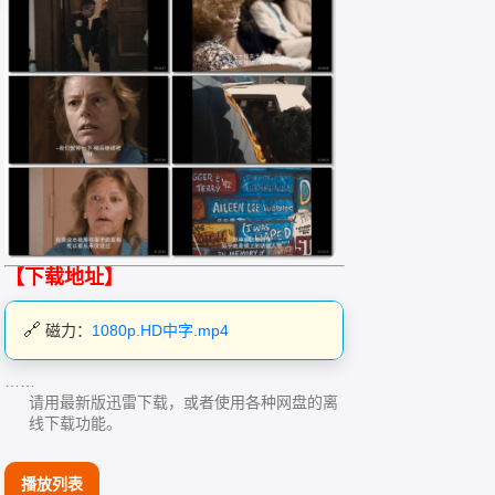
【下载地址】
磁力：
1080p.HD中字.mp4
……
请用最新版迅雷下载，或者使用各种网盘的离
线下载功能。
播放列表