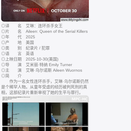
◎译 名 艾琳：连环杀手女王
◎片 名 Aileen: Queen of the Serial Killers
◎年 代 2025
◎产 地 美国
◎类 别 纪录片 / 犯罪
◎语 言 英语
◎上映日期 2025-10-30(美国)
◎导 演 艾米丽·特纳 Emily Turner
◎主 演 艾琳·乌尔诺斯 Aileen Wuornos
◎简 介
作为一名女性连环杀手，艾琳·乌尔诺斯仍然
是个稀罕人物。从童年受虐的经历被判死刑的真
相，这部纪录片重新审视了她的生平与罪行。