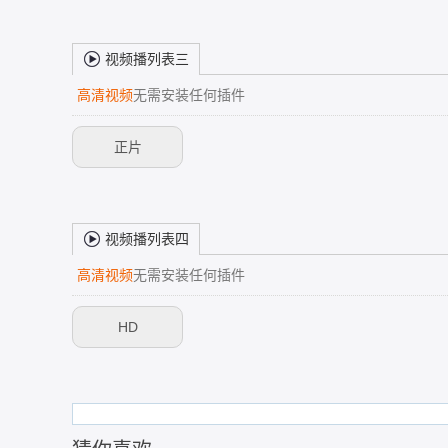
视频播列表三
高清视频
无需安装任何插件
正片
视频播列表四
高清视频
无需安装任何插件
HD