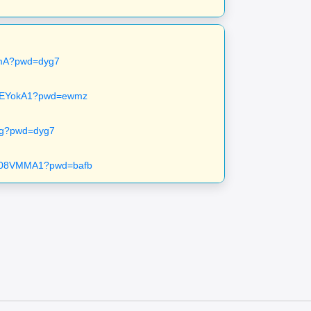
UmA?pwd=dyg7
ev5EYokA1?pwd=ewmz
Isg?pwd=dyg7
EY08VMMA1?pwd=bafb
。