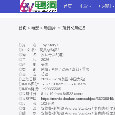
首页
电影
电视剧
首页
>
电影
>
动画片
»
玩具总动员5
◎片 名: Toy Story 5
◎中 文 名: 玩具总动员5
◎译 名: 反斗奇兵5(港)
◎年 代: 2026
◎产 地: 美国
◎类 别: 剧情 / 喜剧 / 动画 / 奇幻 / 冒险
◎语 言: 英语
◎上映日期: 2026-06-19(美国/中国大陆)
◎IMDb评分: 7.6 / 10 from 35,574 users
◎IMDb链接: tt29355505
◎豆瓣评分: 8.1 / 10 from 84522 users
◎豆瓣链接:
https://movie.douban.com/subject/36238849/
◎片 长: 102分钟
◎导 演: 安德鲁·斯坦顿 Andrew Stanton / 麦肯纳·哈里斯 M
◎编 剧: 安德鲁·斯坦顿 Andrew Stanton / 麦肯纳·哈里斯 McK