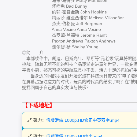
马蒂·马得胜 Matty Matheson
坏痞兔 Bad Bunny
约翰·霍普金斯 John Hopkins
梅丽莎·维亚西诺尔 Melissa Villaseñor
杰夫·伯格曼 Jeff Bergman
Anna Vocino Anna Vocino
杰罗姆·兰福特 Jerome Ranft
Paxton Andrews Paxton Andrews
谢尔碧·杨 Shelby Young
◎简 介
本部续作中，胡迪、巴斯光年、翠斯等“元老级”玩具将跟随
挑战。随着无所不能的科技产品逐渐走进童年世界，一批充
平板小荷、憨态可掬的导航玩具小不丢、活力十足的抓拍好
当身边的同龄朋友们开始沉浸在科技玩具带来的“电子陪伴
在屏幕占据注意力的时代，玩具的时代真的结束了吗？在“被
妮找回属于自己的真实友谊与快乐？
【下载地址】
磁力：
俄版泄露.1080p.HD修正中英双字.mp4
磁力：
俄版泄露.1080p.HD中字.mp4