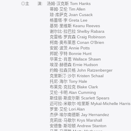
◎主 演: 汤姆·汉克斯 Tom Hanks
蒂姆·艾伦 Tim Allen
琼·库萨克 Joan Cusack
格蕾塔·李 Greta Lee
基努·里维斯 Keanu Reeves
谢尔比·拉巴拉 Shelby Rabara
克雷格·罗宾森 Craig Robinson
柯南·奥布莱恩 Conan O'Brien
安妮·波茨 Annie Potts
邦妮·亨特 Bonnie Hunt
华莱士·肖恩 Wallace Shawn
埃涅·赫德森 Ernie Hudson
约翰·拉森贝格 John Ratzenberger
克里斯汀·沙尔 Kristen Schaal
托尼·海尔 Tony Hale
布莱克·克拉克 Blake Clark
艾伦·卡明 Alan Cumming
斯佳丽·斯皮尔斯 Scarlett Spears
迈可拉-米歇尔·哈里斯 Mykal-Michelle Harris
罗里·艾伦 Lori Alan
杰伊·埃尔南德斯 Jay Hernandez
克莉丝·马歇尔 Krys Marshall
安德鲁·斯坦顿 Andrew Stanton