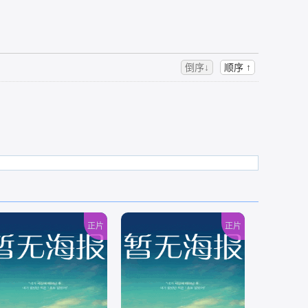
倒序↓
顺序 ↑
正片
正片