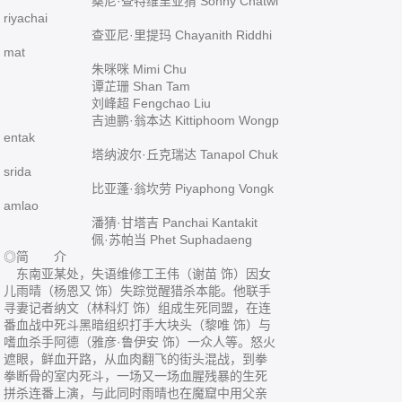
桑尼·查特维里亚猜 Sonny Chatwi
riyachai
查亚尼·里提玛 Chayanith Riddhi
mat
朱咪咪 Mimi Chu
谭芷珊 Shan Tam
刘峰超 Fengchao Liu
吉迪鹏·翁本达 Kittiphoom Wongp
entak
塔纳波尔·丘克瑞达 Tanapol Chuk
srida
比亚蓬·翁坎劳 Piyaphong Vongk
amlao
潘猜·甘塔吉 Panchai Kantakit
佩·苏帕当 Phet Suphadaeng
◎简 介
东南亚某处，失语维修工王伟（谢苗 饰）因女
儿雨晴（杨恩又 饰）失踪觉醒猎杀本能。他联手
寻妻记者纳文（林科灯 饰）组成生死同盟，在连
番血战中死斗黑暗组织打手大块头（黎唯 饰）与
嗜血杀手阿德（雅彦·鲁伊安 饰）一众人等。怒火
遮眼，鲜血开路，从血肉翻飞的街头混战，到拳
拳断骨的室内死斗，一场又一场血腥残暴的生死
拼杀连番上演，与此同时雨晴也在魔窟中用父亲