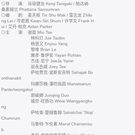
◎导 演: 谷垣健治 Kenji Tanigaki / 帕达纳·
桑素姆兰 Phattana Sansumran
◎编 剧: 麦天枢 Tin Shu Mak / 雷志龙 Zhilo
ng Lei / 岑君茜 Kwan-Sin Shum / 许学文 Frank H
ui / 艾丹·帕克 Aidan Parker
◎主 演: 谢苗 Miu Tse
林科灯 Joe Taslim
杨恩又 Enyou Yang
黎唯 Brian Le
雅彦·鲁伊安 Yayan Ruhian
杰佳·亚宁 JeeJa Yanin
岩永丞威 Joey Tee
萨哈贾克·波斯安吉特 Sahajak Bo
onthanakit
玛娜莎楠·潘叻翁固 Manatsanun
Panlertwongskul
郭峻卿 Junqing Guo
威奈·旺扬功 Winai Wiangyangku
ng
萨哈查·楚姆鲁姆 Sahatchai 'Stop'
Chumrum
马鲁特·乍伦素 Marut Charoensu
b