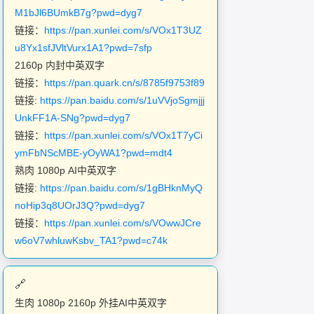
M1bJl6BUmkB7g?pwd=dyg7
链接：
https://pan.xunlei.com/s/VOx1T3UZ
u8Yx1sfJVltVurx1A1?pwd=7sfp
2160p 内封中英双字
链接：
https://pan.quark.cn/s/8785f9753f89
链接:
https://pan.baidu.com/s/1uVVjoSgmjjj
UnkFF1A-SNg?pwd=dyg7
链接：
https://pan.xunlei.com/s/VOx1T7yCi
ymFbNScMBE-yOyWA1?pwd=mdt4
熟肉 1080p AI中英双字
链接:
https://pan.baidu.com/s/1gBHknMyQ
noHip3q8UOrJ3Q?pwd=dyg7
链接：
https://pan.xunlei.com/s/VOwwJCre
w6oV7whluwKsbv_TA1?pwd=c74k
生肉 1080p 2160p 外挂AI中英双字