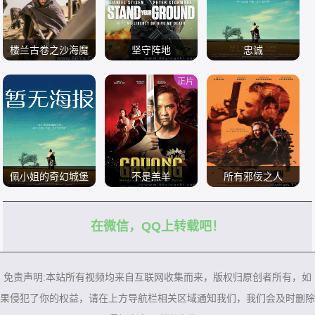
楼兰古卷之沙海魔
坚守阵地
忠诚
窟
正片
/
/
/
佩小姐的奇幻城堡
不是羔羊
所有邪佞之人
[国语]
在微信，QQ上转载吧！
/
/
/
免责声明:本站所有视频均来自互联网收集而来，版权归原创者所有，如
果侵犯了你的权益，请在上方导航栏相关区域通知我们，我们会及时删除