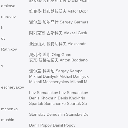
戴安娜·波扎尔斯卡娅 Diana Pozh
arskaya
维克多·杜布朗拉沃夫 Viktor Dobr
onravov
谢尔盖·加尔马什 Sergey Garmas
h
阿列克塞·古斯科夫 Aleksei Gusk
ov
亚历山大·拉特尼科夫 Aleksandr
Ratnikov
奥列格·盖斯 Oleg Gaas
安东·波格达诺夫 Anton Bogdano
v
谢尔盖·科姆珀 Sergey Kempo
Mikhail Danilyuk Mikhail Danilyuk
Mikhail Mescheryakov Mikhail M
escheryakov
Lev Semashkov Lev Semashkov
Denis Khokhrin Denis Khokhrin
Spartak Sumchenko Spartak Su
mchenko
Stanislav Demushin Stanislav De
mushin
Daniil Popov Daniil Popov