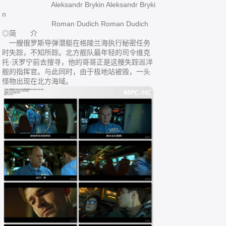
Aleksandr Brykin Aleksandr Bryki
n
Roman Dudich Roman Dudich
◎简 介
一艘俄罗斯导弹潜艇在格陵兰海执行秘密任务
时失踪，不知所踪。北方舰队最年轻的司令维克
托·沃罗宁前去搜寻，他的哥哥正是这艘失踪巡洋
舰的指挥官。与此同时，由于极地站被毁，一头
怪物出现在北方海域。