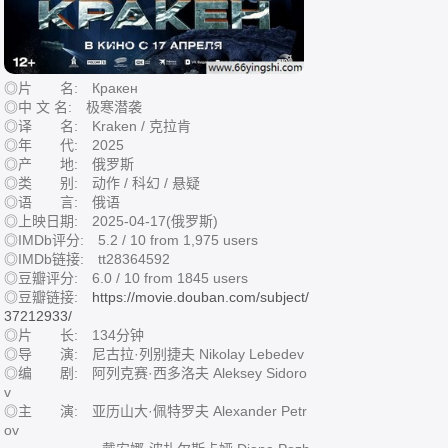
◎片 名: Кракен
◎中 文 名: 极寒潜袭
◎译 名: Kraken / 克拉肯
◎年 代: 2025
◎产 地: 俄罗斯
◎类 别: 动作 / 科幻 / 悬疑
◎语 言: 俄语
◎上映日期: 2025-04-17(俄罗斯)
◎IMDb评分: 5.2 / 10 from 1,975 users
◎IMDb链接: tt28364592
◎豆瓣评分: 6.0 / 10 from 1845 users
◎豆瓣链接:
https://movie.douban.com/subject/
37212933/
◎片 长: 134分钟
◎导 演: 尼古拉·列别捷夫 Nikolay Lebedev
◎编 剧: 阿列克赛·西多洛夫 Aleksey Sidoro
v
◎主 演: 亚历山大·佩特罗夫 Alexander Petr
ov