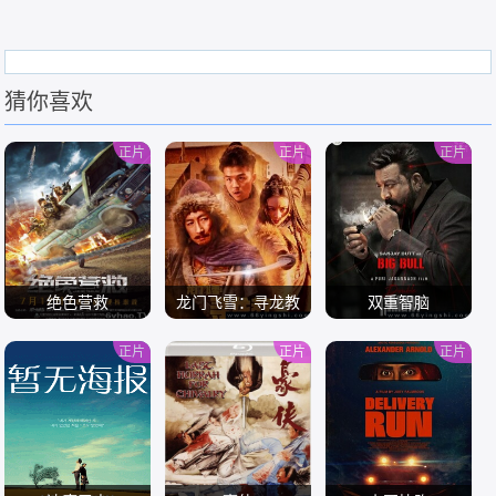
猜你喜欢
正片
正片
正片
绝色营救
龙门飞雪：寻龙教
双重智脑
正片
正片
正片
/
/
/