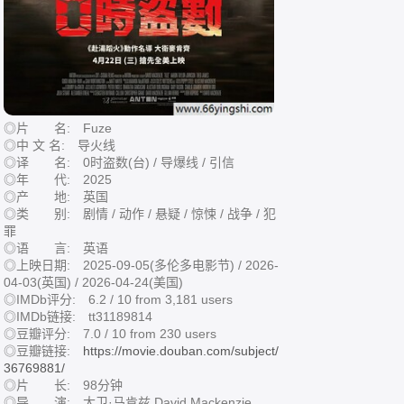
◎片 名: Fuze
◎中 文 名: 导火线
◎译 名: 0时盗数(台) / 导爆线 / 引信
◎年 代: 2025
◎产 地: 英国
◎类 别: 剧情 / 动作 / 悬疑 / 惊悚 / 战争 / 犯
罪
◎语 言: 英语
◎上映日期: 2025-09-05(多伦多电影节) / 2026-
04-03(英国) / 2026-04-24(美国)
◎IMDb评分: 6.2 / 10 from 3,181 users
◎IMDb链接: tt31189814
◎豆瓣评分: 7.0 / 10 from 230 users
◎豆瓣链接:
https://movie.douban.com/subject/
36769881/
◎片 长: 98分钟
◎导 演: 大卫·马肯兹 David Mackenzie