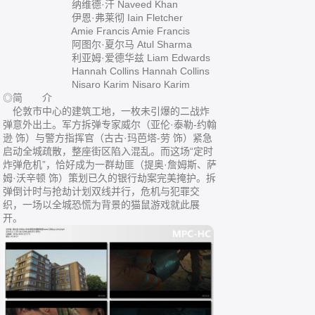
纳维德·汗 Naveed Khan
伊恩·弗莱彻 Iain Fletcher
Amie Francis Amie Francis
阿图尔·夏尔马 Atul Sharma
利亚姆·爱德华兹 Liam Edwards
Hannah Collins Hannah Collins
Nisaro Karim Nisaro Karim
◎简 介
伦敦市中心的建筑工地，一枚未引爆的二战炸
弹意外出土。军方拆弹专家威尔（亚伦·泰勒-约翰
逊 饰）与警方指挥官（古古·玛芭塔-劳 饰）紧急
启动全城疏散，整座街区陷入混乱。而这场“定时
炸弹危机”，恰好成为一群劫匪（提奥·詹姆斯、萨
姆·沃辛顿 饰）策划已久的银行劫案完美掩护。拆
弹倒计时与抢劫计划双线并行，危机与犯罪交
织，一场以全城恐慌为背景的猫鼠游戏就此展
开。