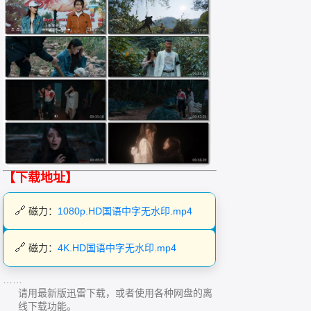
【下载地址】
磁力：
1080p.HD国语中字无水印.mp4
磁力：
4K.HD国语中字无水印.mp4
……
请用最新版迅雷下载，或者使用各种网盘的离
线下载功能。