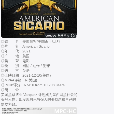
◎译 名 美国刺客/美国杀手/乱战
◎片 名 American Sicario
◎年 代 2021
◎产 地 美国
◎类 型 电影
◎类 别 剧情 / 动作 / 犯罪
◎语 言 英语
◎上映日期 2021-12-10(美国)
◎MPAA评级 R(美国)
◎IMDb评分 6.5/10 from 10,208 users
◎简 介
美国黑帮 Erik Vasquez 计划成为墨西哥黑社会的
头号人物，却发现自己与强大的卡特尔和自己的
盟友为敌。