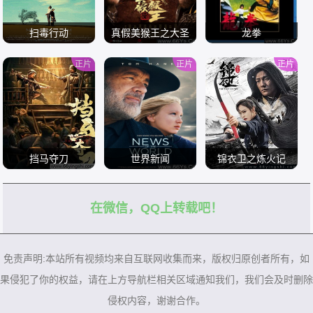
扫毒行动
真假美猴王之大圣
龙拳
无双
正片
正片
正片
/
/
/
挡马夺刀
世界新闻
锦衣卫之炼火记
在微信，QQ上转载吧！
/
/
/
免责声明:本站所有视频均来自互联网收集而来，版权归原创者所有，如
果侵犯了你的权益，请在上方导航栏相关区域通知我们，我们会及时删除
侵权内容，谢谢合作。