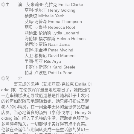
◎主 演 艾米莉亚·克拉克 Emilia Clarke
亨利·戈尔丁 Henry Golding
杨紫琼 Michelle Yeoh
艾玛·汤普森 Emma Thompson
丽贝卡·鲁特 Rebecca Root
莉迪亚·伦纳德 Lydia Leonard
海伦娜·福尔摩斯 Helena Holmes
纳西尔·贾玛 Nasir Jama
彼得·米金特 Peter Mygind
大卫·穆梅尼 David Mumeni
里图·阿亚 Ritu Arya
卡罗尔·斯蒂尔 Karol Steele
帕蒂·卢波恩 Patti LuPone
◎简 介
一事无成的凯特（艾米莉亚·克拉克 Emilia Cl
arke 饰）在伦敦浑浑噩噩地过着日子，她做出的
一连串糟糕决定导致厄运总是伴随着鞋子上发出
的铃声如影随形地跟随着她，她只能打扮成圣诞
老人的小精灵，在一间全年无休的圣诞饰品店当
店员。当心地善良的汤姆（亨利·戈尔丁 Henry G
olding 饰）闯入了凯特的生活，帮助她克服了许
多障碍与难关，一切都似乎美好得有点不真实。
伦敦在圣诞佳节期间转变成一座童话般的梦幻王