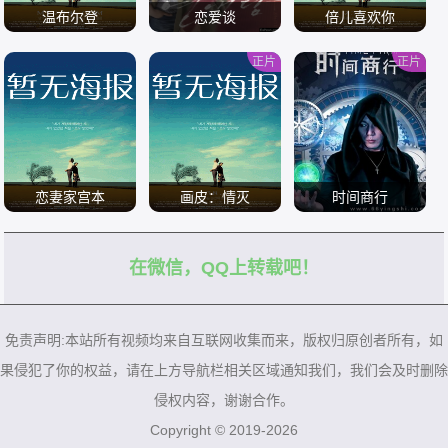
温布尔登
恋爱谈
倍儿喜欢你
正片
正片
/
/
/
恋妻家宫本
画皮：情灭
时间商行
在微信，QQ上转载吧！
/
/
/
免责声明:本站所有视频均来自互联网收集而来，版权归原创者所有，如
果侵犯了你的权益，请在上方导航栏相关区域通知我们，我们会及时删除
侵权内容，谢谢合作。
Copyright © 2019-2026