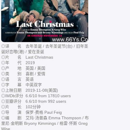
◎译 名 去年圣诞 / 去年圣诞节(台) / 旧年圣
诞好恋嚟(港) / 爱在圣诞
◎片 名 Last Christmas
◎年 代 2019
◎产 地 英国 / 美国
◎类 别 喜剧 / 爱情
◎语 言 英语
◎字 幕 中英双字
◎上映日期 2019-11-08(美国)
◎IMDb评分 6.6/10 from 17810 users
◎豆瓣评分 6.6/10 from 992 users
◎片 长 102分钟
◎导 演 保罗·费格 Paul Feig
◎编 剧 艾玛·汤普森 Emma Thompson / 布
里尼·金明斯 Bryony Kimmings / 格雷·怀斯 Greg
Wise