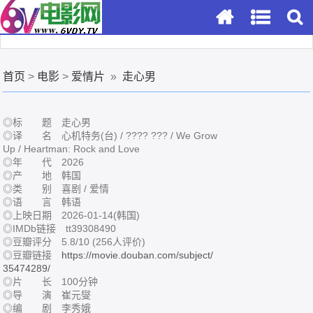
首页
>
电影
>
爱情片
»
走心男
◎标 题 走心男
◎译 名 心机特务(台) / ???? ??? / We Grow
Up / Heartman: Rock and Love
◎年 代 2026
◎产 地 韩国
◎类 别 喜剧 / 爱情
◎语 言 韩语
◎上映日期 2026-01-14(韩国)
◎IMDb链接 tt39308490
◎豆瓣评分 5.8/10 (256人评价)
◎豆瓣链接
https://movie.douban.com/subject/
35474289/
◎片 长 100分钟
◎导 演 崔元燮
◎编 剧 李秀娥