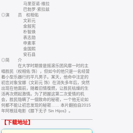
马里亚诺·维拉
巴勃罗·索拉兹
◎演 员 权相佑
文彩元
金敍宪
朴智焕
表志勋
申素率
金国熙
安石县
◎简 介
在大学时期曾是摇滚乐团风靡一时的主
唱胜民（权相佑 饰），但如今的他只是一名经营
着小型乐器行的平凡男子。某天，他命中注定的
初恋对象宝娜（文彩元 饰）在消失多年后，突然
出现在他面前，随着旧情復燃，让胜民枯燥的生
活再次燃起激情。为了把握这第二次爱情的机
会，胜民隐瞒了一個致命的秘密，一个他无论如
何都不能让初恋发现的秘密…… 本片翻拍自2015
年阿根廷电影《膝下无子 Sin Hijos》。
【下载地址】