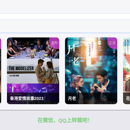
正片
正片
香港爱情故事2023
月老
花
在微信，QQ上转载吧！
/
/
/