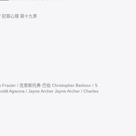
/ 犯罪心理 第十九季
zier / 克里斯托弗·巴伯 Christopher Barbour / S
ikodili Agwuna / Jayne Archer Jayne Archer / Charles