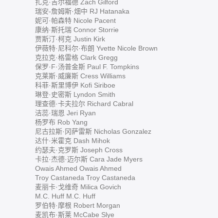
扎克·吉尔福德 Zach Gilford
瑞安-詹姆斯·畑中 RJ Hatanaka
妮可·帕森特 Nicole Pacent
康纳·斯托瑞 Connor Storrie
贾斯汀·柯克 Justin Kirk
伊薇特·尼科尔·布朗 Yvette Nicole Brown
克拉克·格雷格 Clark Gregg
保罗·F·汤普金斯 Paul F. Tompkins
克莱斯·威廉斯 Cress Williams
科菲·斯里博伊 Kofi Siriboe
琳登·史密斯 Lyndon Smith
理查德·卡夫拉尔 Richard Cabral
洁蕊·瑞恩 Jeri Ryan
杨罗布 Rob Yang
尼古拉斯·冈萨雷斯 Nicholas Gonzalez
达什·米霍克 Dash Mihok
约瑟夫·克罗斯 Joseph Cross
卡拉·杰德·迈尔斯 Cara Jade Myers
Owais Ahmed Owais Ahmed
Troy Castaneda Troy Castaneda
麦丽卡·戈维奇 Milica Govich
M.C. Huff M.C. Huff
罗伯特·摩根 Robert Morgan
麦凯布·斯莱 McCabe Slye