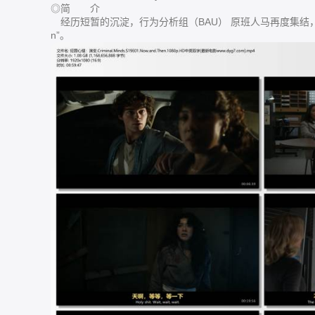
◎简 介
经历短暂的沉淀，行为分析组（BAU） 原班人马再度集结，迎
n”。