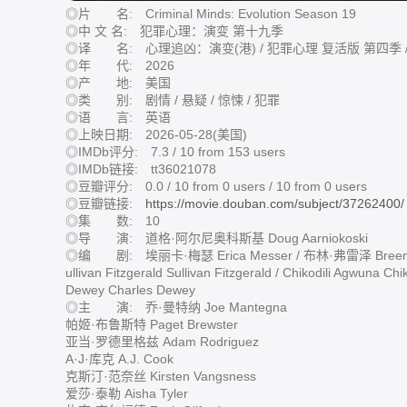
◎片 名: Criminal Minds: Evolution Season 19
◎中 文 名: 犯罪心理：演变 第十九季
◎译 名: 心理追凶：演变(港) / 犯罪心理 复活版 第四季 
◎年 代: 2026
◎产 地: 美国
◎类 别: 剧情 / 悬疑 / 惊悚 / 犯罪
◎语 言: 英语
◎上映日期: 2026-05-28(美国)
◎IMDb评分: 7.3 / 10 from 153 users
◎IMDb链接: tt36021078
◎豆瓣评分: 0.0 / 10 from 0 users / 10 from 0 users
◎豆瓣链接:
https://movie.douban.com/subject/37262400/
◎集 数: 10
◎导 演: 道格·阿尔尼奥科斯基 Doug Aarniokoski
◎编 剧: 埃丽卡·梅瑟 Erica Messer / 布林·弗雷泽 Breen Fra
ullivan Fitzgerald Sullivan Fitzgerald / Chikodili Agwuna Ch
Dewey Charles Dewey
◎主 演: 乔·曼特纳 Joe Mantegna
帕姬·布鲁斯特 Paget Brewster
亚当·罗德里格兹 Adam Rodriguez
A·J·库克 A.J. Cook
克斯汀·范奈丝 Kirsten Vangsness
爱莎·泰勒 Aisha Tyler