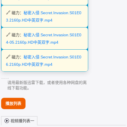
磁力：
秘密入侵.Secret.Invasion.S01E0
3.2160p.HD中英双字.mp4
磁力：
秘密入侵.Secret.Invasion.S01E0
4-05.2160p.HD中英双字.mp4
磁力：
秘密入侵.Secret.Invasion.S01E0
6.2160p.HD中英双字.mp4
……
请用最新版迅雷下载，或者使用各种网盘的离
线下载功能。
播放列表
视频播列表一