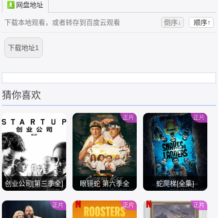
网盘地址
下载本地观看，或者转存到百度云观看
倒序↓
顺序↑
下载地址1
猜你喜欢
正片
正片
创业公司[第三季全]
眼镜蛇 第六季全
蛇爬梯[全集]
正片
正片
正片