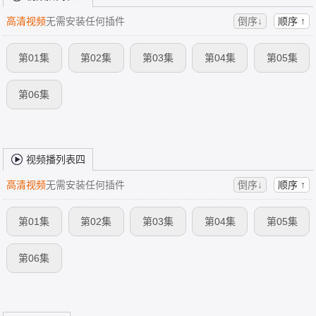
高清视频
无需安装任何插件
倒序↓
顺序 ↑
第01集
第02集
第03集
第04集
第05集
第06集
视频播列表四
高清视频
无需安装任何插件
倒序↓
顺序 ↑
第01集
第02集
第03集
第04集
第05集
第06集