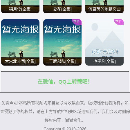
锦月令[全集]
夏花[全集]
何百芮的地狱恋曲
[全集]
正片
正片
/
/
/
大宋北斗司[全集]
王牌部队[全集]
也平凡[全集]
在微信，QQ上转载吧！
/
/
/
免责声明:本站所有视频均来自互联网收集而来，版权归原创者所有，如
果侵犯了你的权益，请在上方导航栏相关区域通知我们，我们会及时删除
侵权内容，谢谢合作。
Copyright © 2019-2026