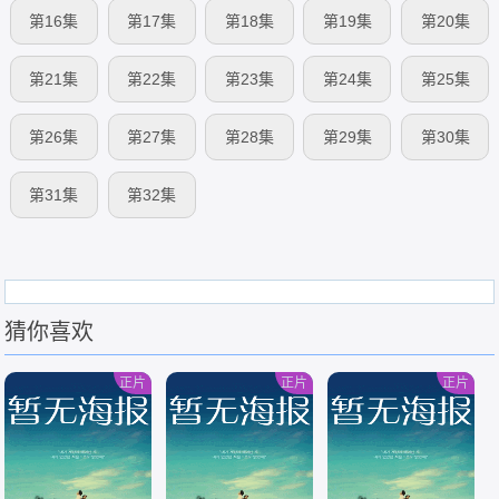
第16集
第17集
第18集
第19集
第20集
第21集
第22集
第23集
第24集
第25集
第26集
第27集
第28集
第29集
第30集
第31集
第32集
猜你喜欢
正片
正片
正片