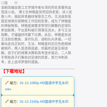
◎简 介
该剧改编自晋江文学城作者长洱的同名青春热血
竞技小说。 博士生林晚星突然回到老家，进入宏
景八中，做起体育器材保管员工作。王法放弃英
国足球俱乐部教练工作回到宏景，成为了林晚星
的神秘租客。林晚星被要求带领已解散的足球队
参加联赛，不出意料被打得落花流水，多亏王法
指教，才磕磕绊绊赢下比赛。此后，林晚星劝说
王法担任教练、凑齐队员、调和队内矛盾。一切
看似走向正轨时，王法、林晚星的旧日伤疤相继
被揭开，两人皆选择逃避，但最终还是互相谅
解。孩子们的球赛决赛和高考逐步临近，二人联
手帮助孩子们重拾对足球的热爱，努力冲刺高
考，走上追寻梦想的道路。
【下载地址】
磁力：
01-12.1080p.HD国语中字无水印.
mkv
磁力：
01-12.2160p.HD国语中字无水印.