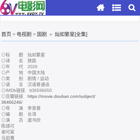
首页
>
电视剧
>
国剧
»
灿如繁星[全集]
◎标 题 灿如繁星
◎译 名 狭路
◎年 代 2026
◎产 地 中国大陆
◎类 别 剧情 / 运动
◎语 言 汉语普通话
◎IMDb链接 tt36596650
◎豆瓣链接
https://movie.douban.com/subject/
36466246/
◎导 演 李青蓉
◎编 剧 长洱
◎演 员 虞书欣
陈靖可
谢可寅
马伯骞