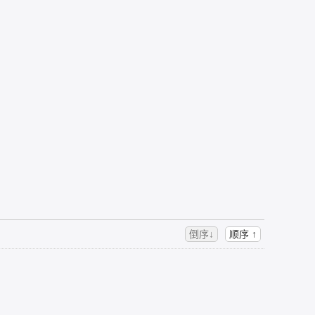
倒序↓
顺序 ↑