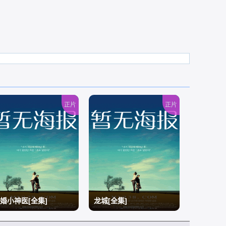
正片
正片
婚小神医[全集]
龙城[全集]