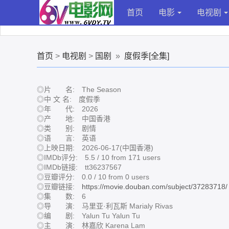
首页
电影
电视剧
首页
>
电视剧
>
国剧
»
度假季[全集]
◎片 名: The Season
◎中 文 名: 度假季
◎年 代: 2026
◎产 地: 中国香港
◎类 别: 剧情
◎语 言: 英语
◎上映日期: 2026-06-17(中国香港)
◎IMDb评分: 5.5 / 10 from 171 users
◎IMDb链接: tt36237567
◎豆瓣评分: 0.0 / 10 from 0 users
◎豆瓣链接:
https://movie.douban.com/subject/37283718/
◎集 数: 6
◎导 演: 马里亚·利瓦斯 Marialy Rivas
◎编 剧: Yalun Tu Yalun Tu
◎主 演: 林嘉欣 Karena Lam