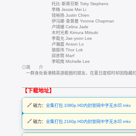
托比·斯蒂芬斯 Toby Stephens
李梅 Jessie Mei Li
钱裕扬 Justin Chien
伊冯娜·查普曼 Yvonne Chapman
卢靖姗 Celina Jade
木村光希 Kimura Mitsuki
李载允 Jae-yoon Lee
卢瀚霆 Anson Lo
骆振伟 Thor Lok
邱彦筒 Marf
李昭南 Michelle Lee
◎简 介
一群身处香港精英游艇圈的朋友，在夏日度假时却因隐藏的
【下载地址】
磁力：
全集打包.1080p.HD内封官网中字无水印.mkv
磁力：
全集打包.2160p.HD内封官网中字无水印.mkv