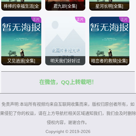
棒棒的幸福生活[全
君九龄[全集]
星河长明[全集]
集]
正片
正片
正片
/
/
/
又见逍遥[全集]
明天我们好好过
暗恋者的救赎[全集]
在微信，QQ上转载吧！
/
/
/
免责声明:本站所有视频均来自互联网收集而来，版权归原创者所有，如
果侵犯了你的权益，请在上方导航栏相关区域通知我们，我们会及时删除
侵权内容，谢谢合作。
Copyright © 2019-2026