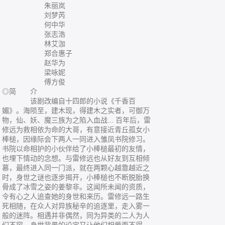
朱丽岚
刘梦芮
何中华
张志浩
林艾泇
郑合惠子
赵华为
梁咏妮
傅方俊
◎简 介
该剧改编自十四郎的小说《千香百
媚》。海陨至，建木现，得建木之实者，可御万
物，仙、妖、魔三族为之陷入血战... 百年后，雷
修远为救相依为命的大哥，有意接近青丘孤女小
棒槌，因缘际会下两人一同进入雏凤书院修习。
书院以命相护的小伙伴给了小棒槌最初的友情，
也埋下情动的念想。与雷修远也从好友到互相倾
慕，最终进入同一门派，就在两颗心越靠越近之
时，身世之谜也逐步揭开，小棒槌也不断脱胎换
骨成了冰雪之姿的姜黎非。这闻所未闻的资质，
令有心之人追查她的身世和来历。雷修远一路生
死相随，在众人对异族秘辛的追逐里，走入雾一
般的迷阵。相遇并非偶然，同为异类的二人为人
们不容。身世背景的设定又让他们相爱而不得。