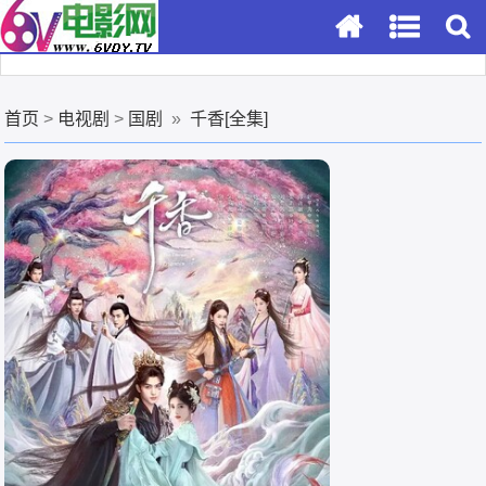
首页
>
电视剧
>
国剧
»
千香[全集]