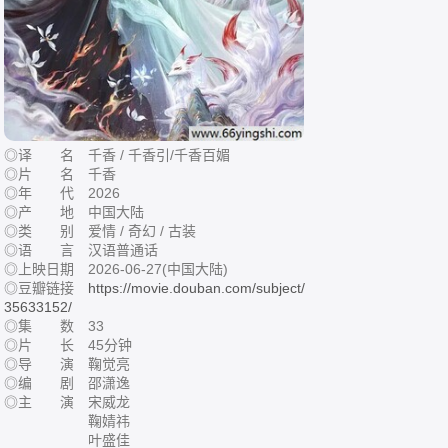
◎译 名 千香 / 千香引/千香百媚
◎片 名 千香
◎年 代 2026
◎产 地 中国大陆
◎类 别 爱情 / 奇幻 / 古装
◎语 言 汉语普通话
◎上映日期 2026-06-27(中国大陆)
◎豆瓣链接
https://movie.douban.com/subject/
35633152/
◎集 数 33
◎片 长 45分钟
◎导 演 鞠觉亮
◎编 剧 邵潇逸
◎主 演 宋威龙
鞠婧祎
叶盛佳