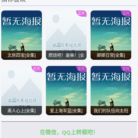
正片
正片
文房四宝[全集]
燃烧吧！废柴！[全
卿卿日常[全集]
集]
正片
正片
正片
/
/
/
离人心上[全集]
爱上海军蓝[全集]
我们的队伍向太阳
[全集]
在微信，QQ上转载吧！