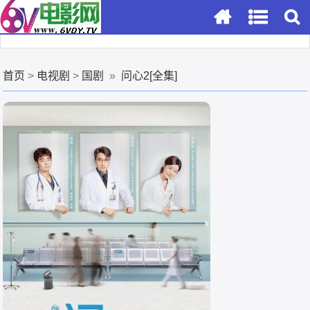
首页
>
电视剧
>
国剧
»
问心2[全集]