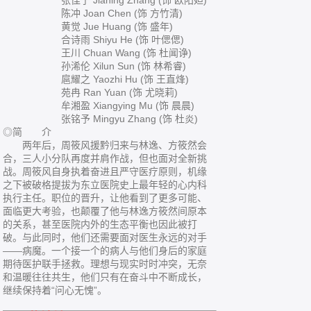
张佳宁 Jianing Zhang (饰 欧阳妲)
陈冲 Joan Chen (饰 方竹清)
黄觉 Jue Huang (饰 盛年)
合诗雨 Shiyu He (饰 叶偲偲)
王川 Chuan Wang (饰 杜闻诤)
孙浠伦 Xilun Sun (饰 林希睿)
扈耀之 Yaozhi Hu (饰 王直烽)
苑冉 Ran Yuan (饰 尤晓莉)
牟湘盈 Xiangying Mu (饰 晨晨)
张铭予 Mingyu Zhang (饰 杜炎)
◎简 介
两年后，周筱风援黔归来与林逸、方筱然会
合，三人小分队再度并肩作战，但也面对全新挑
战。周筱风自身执着奋进且严守医疗原则，机缘
之下被破格提拔为东立医院史上最年轻的心内科
执行主任。职位的晋升，让他看到了更多可能、
面临更大考验，也颠覆了他与林逸方筱然间原本
的关系，甚至医院内外的生态平衡也因此被打
破。与此同时，他们还需要面对医生永远的对手
——病魔。一个接一个的病人与他们身后的家庭
期待医护联手拯救。理想与现实时时冲突，无奈
和温暖往往共生，他们只有在奋斗中不断成长，
继续保持着“问心无愧”。