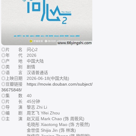
◎片 名 问心2
◎年 代 2026
◎产 地 中国大陆
◎类 别 剧情
◎语 言 汉语普通话
◎上映日期 2026-06-18(中国大陆)
◎豆瓣链接
https://movie.douban.com/subject/
36675848/
◎集 数 40
◎片 长 45分钟
◎导 演 黎志 Zhi Li
◎编 剧 周艺飞 Yifei Zhou
◎主 演 赵又廷 Mark Chao (饰 周筱风)
毛晓彤 Xiaotong Mao (饰 方筱然)
金世佳 Shijia Jin (饰 林逸)