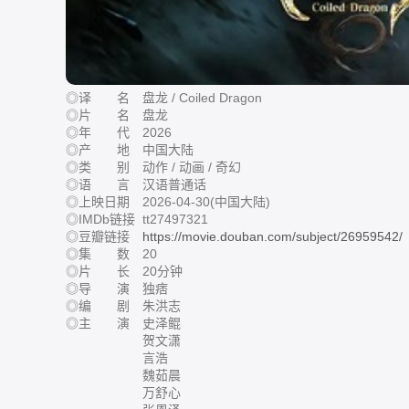
◎译 名 盘龙 / Coiled Dragon
◎片 名 盘龙
◎年 代 2026
◎产 地 中国大陆
◎类 别 动作 / 动画 / 奇幻
◎语 言 汉语普通话
◎上映日期 2026-04-30(中国大陆)
◎IMDb链接 tt27497321
◎豆瓣链接
https://movie.douban.com/subject/26959542/
◎集 数 20
◎片 长 20分钟
◎导 演 独痞
◎编 剧 朱洪志
◎主 演 史泽鲲
贺文潇
言浩
魏茹晨
万舒心