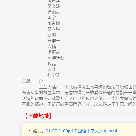
张恩泽
常文涛
徐雨豪
孟宇
张占坤
栾立胜
蔡娜
云惟一
大楠
凌振赫
图特哈蒙
敖磊
苗壮
徐宇隆
◎简 介
玉兰大陆，一个充满神奇生物与绚丽魔法的魔幻世界。一
布满灰尘的祖屋当中，无意中得到一枚看似普通的戒指一一盘
沃特的帮助下，林雷开启了自己的传奇之旅，一个伟大魔法
不息的精神，不断迈向更高境界，在一次次游走于生死之间
【下载地址】
磁力：
01-07.2160p.HD国语中字无水印.mp4