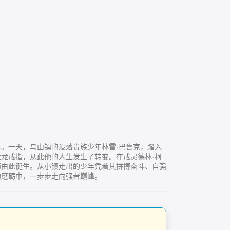
天，乌山镇的没落贵族少年林雷·巴鲁克，踏入
龙戒指，从此他的人生发生了转变。在戒灵德林·柯
师由此诞生。从小镇走出的少年凭着其拼搏奋斗、自强
的磨砺中，一步步走向强者巅峰。