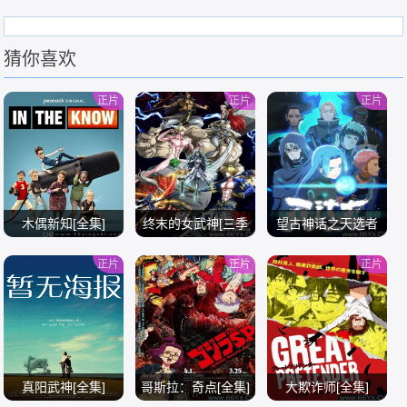
猜你喜欢
正片
正片
正片
木偶新知[全集]
终末的女武神[三季
望古神话之天选者
全]
[全集]
正片
正片
正片
/
/
/
真阳武神[全集]
哥斯拉：奇点[全集]
大欺诈师[全集]