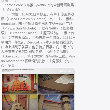
◎简 介
Zerocalcare宣布推出Netflix上的全新动画剧集
《小钱大事》。
一切始于10月31日星期五，在卢卡漫画游戏
展（Lucca Comics & Games）上，一块白板和Z
erocalcare的巨型犰狳模型出现在圣米歇尔广场
（Piazza San Michele），就在Netflix 《怪奇物
语》（Stranger Things）主题展馆前。白板上有
九行文字需要填写，并预告着一个惊喜。11月1日
星期六下午2点，Zerocalcare本人在挤满粉丝的
广场上揭晓了答案。他手持扩音器，向广场上的
人群宣布了他的新剧集名称：《两个尖嘴兽》
（Due spicci），将于2026年在Netflix上线。Vale
rio Mastandrea将继续为犰狳（主角那尖尖的良
心）配音。