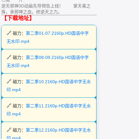
◎简 介
逆天邪神3D动画先导预告上线！ 掌天毒之
珠，承邪神之血，修逆天之力。
【下载地址】
磁力：
第二季01-07.2160p.HD国语中字
无水印.mp4
磁力：
第二季08-09.2160p.HD国语中字
无水印.mp4
磁力：
第二季10.2160p.HD国语中字无水
印.mp4
磁力：
第二季11.2160p.HD国语中字无水
印.mp4
磁力：
第二季12.2160p.HD国语中字无水
印.mp4