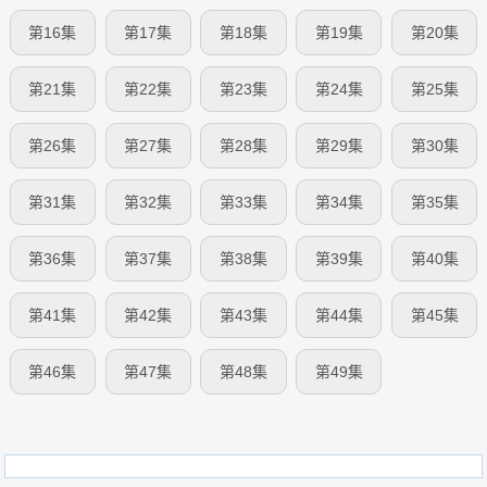
第16集
第17集
第18集
第19集
第20集
第21集
第22集
第23集
第24集
第25集
第26集
第27集
第28集
第29集
第30集
第31集
第32集
第33集
第34集
第35集
第36集
第37集
第38集
第39集
第40集
第41集
第42集
第43集
第44集
第45集
第46集
第47集
第48集
第49集