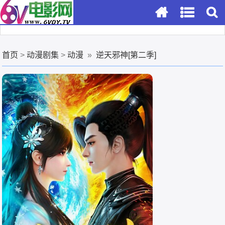
首页
>
动漫剧集
>
动漫
»
逆天邪神[第二季]