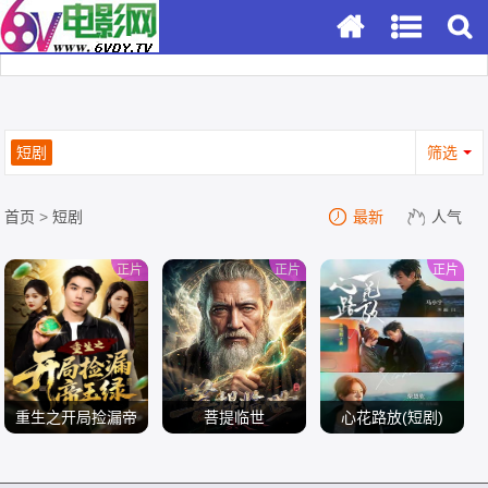
短剧
筛选
首页
>
短剧
最新
人气
正片
正片
正片
重生之开局捡漏帝
菩提临世
心花路放(短剧)
王绿