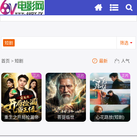
短剧
筛选
首页
>
短剧
最新
人气
正片
正片
正片
重生之开局捡漏帝
菩提临世
心花路放(短剧)
王绿